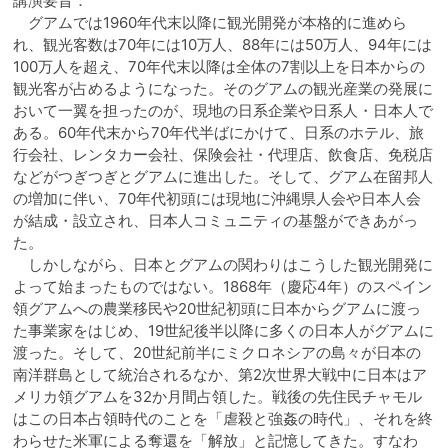
講演要旨：
グアムでは1960年代末以降に観光開発が本格的に進めら
れ、観光客数は70年には10万人、88年には50万人、94年には
100万人を超え、70年代末以降は全体の7割以上を日本からの
観光客が占めるようになった。そのグアムの観光産業の発展に
おいて一翼を担ったのが、現地の日系企業や日系人・日本人で
ある。60年代末から70年代半ばにかけて、日系のホテル、旅
行会社、レンタカー会社、保険会社・代理店、飲食店、免税店
などがつぎつぎとグアムに進出した。そして、グアム在留邦人
の増加に伴い、70年代初頭には現地に沖縄県人会や日本人会
が結成・設立され、日本人コミュニティの基盤ができあがっ
た。
しかしながら、日本とグアムの関わりはこうした観光開発に
よって始まったものではない。1868年（慶応4年）のスペイン
領グアムへの農業移民や20世紀初頭に日本からグアムに渡っ
た事業家をはじめ、19世紀後半以降に多くの日本人がグアムに
渡った。そして、20世紀前半にミクロネシアの島々が日本の
南洋群島として統治されるなか、第2次世界大戦中に日本はア
メリカ領グアムを32か月間占領した。戦後の先住民チャモル
はこの日本占領時代のことを「虐殺と強姦の時代」、それを終
わらせた米軍による奪還を「解放」と記憶してきた。すなわ