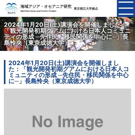
海域アジア・オセアニア研究
東京都立大学拠点
Maritime Asian and Pacific Studies
2024年1月20日(土)講演会を開催しました：
「観光開発初期グアムにおける日本人コミュニ
ティの形成 ─先住民・移民関係を中心に─」長
島怜央（東京成徳大学）
2024年1月20日(土)講演会を開催しまし
た：「観光開発初期グアムにおける日本人コ
ミュニティの形成 ─先住民・移民関係を中心
に─」長島怜央（東京成徳大学）